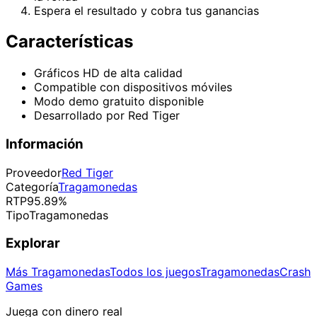
Espera el resultado y cobra tus ganancias
Características
Gráficos HD de alta calidad
Compatible con dispositivos móviles
Modo demo gratuito disponible
Desarrollado por
Red Tiger
Información
Proveedor
Red Tiger
Categoría
Tragamonedas
RTP
95.89
%
Tipo
Tragamonedas
Explorar
Más
Tragamonedas
Todos los juegos
Tragamonedas
Crash
Games
Juega con dinero real