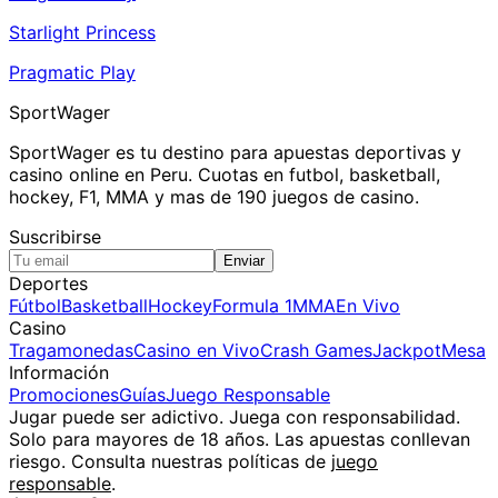
Starlight Princess
Pragmatic Play
SportWager
SportWager es tu destino para apuestas deportivas y
casino online en Peru. Cuotas en futbol, basketball,
hockey, F1, MMA y mas de 190 juegos de casino.
Suscribirse
Enviar
Deportes
Fútbol
Basketball
Hockey
Formula 1
MMA
En Vivo
Casino
Tragamonedas
Casino en Vivo
Crash Games
Jackpot
Mesa
Información
Promociones
Guías
Juego Responsable
Jugar puede ser adictivo. Juega con responsabilidad.
Solo para mayores de 18 años. Las apuestas conllevan
riesgo. Consulta nuestras políticas de
juego
responsable
.