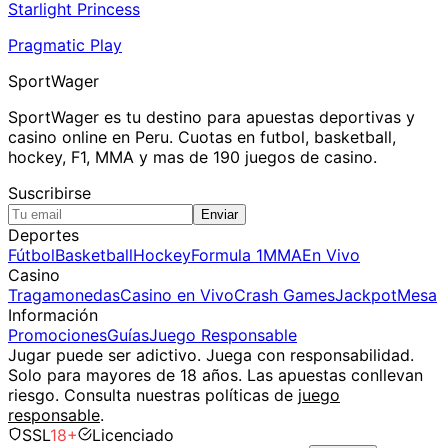
Starlight Princess
Pragmatic Play
SportWager
SportWager es tu destino para apuestas deportivas y
casino online en Peru. Cuotas en futbol, basketball,
hockey, F1, MMA y mas de 190 juegos de casino.
Suscribirse
Enviar
Deportes
Fútbol
Basketball
Hockey
Formula 1
MMA
En Vivo
Casino
Tragamonedas
Casino en Vivo
Crash Games
Jackpot
Mesa
Información
Promociones
Guías
Juego Responsable
Jugar puede ser adictivo. Juega con responsabilidad.
Solo para mayores de 18 años. Las apuestas conllevan
riesgo. Consulta nuestras políticas de
juego
responsable
.
SSL
18+
Licenciado