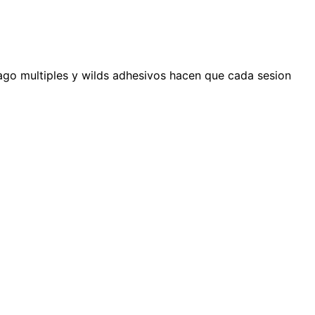
pago multiples y wilds adhesivos hacen que cada sesion