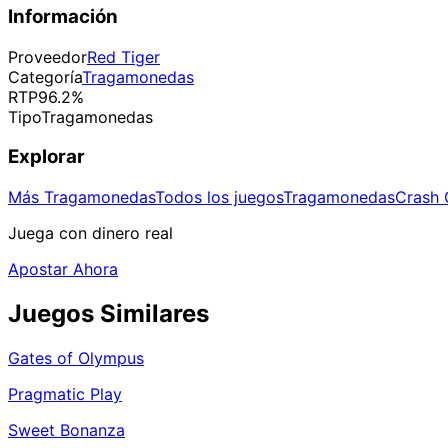
Información
Proveedor
Red Tiger
Categoría
Tragamonedas
RTP
96.2
%
Tipo
Tragamonedas
Explorar
Más
Tragamonedas
Todos los juegos
Tragamonedas
Crash
Juega con dinero real
Apostar Ahora
Juegos Similares
Gates of Olympus
Pragmatic Play
Sweet Bonanza