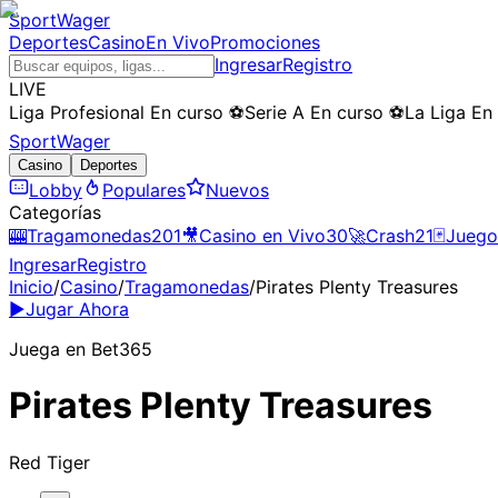
SportWager
Deportes
Casino
En Vivo
Promociones
Ingresar
Registro
LIVE
Liga Profesional
En curso
⚽
Serie A
En curso
⚽
La Liga
En
SportWager
Casino
Deportes
Lobby
Populares
Nuevos
Categorías
🎰
Tragamonedas
201
🎥
Casino en Vivo
30
🚀
Crash
21
🃏
Juego
Ingresar
Registro
Inicio
/
Casino
/
Tragamonedas
/
Pirates Plenty Treasures
▶
Jugar Ahora
Juega en
Bet365
Pirates Plenty Treasures
Red Tiger