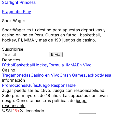
Starlight Princess
Pragmatic Play
SportWager
SportWager es tu destino para apuestas deportivas y
casino online en Peru. Cuotas en futbol, basketball,
hockey, F1, MMA y mas de 190 juegos de casino.
Suscribirse
Enviar
Deportes
Fútbol
Basketball
Hockey
Formula 1
MMA
En Vivo
Casino
Tragamonedas
Casino en Vivo
Crash Games
Jackpot
Mesa
Información
Promociones
Guías
Juego Responsable
Jugar puede ser adictivo. Juega con responsabilidad.
Solo para mayores de 18 años. Las apuestas conllevan
riesgo. Consulta nuestras políticas de
juego
responsable
.
SSL
18+
Licenciado