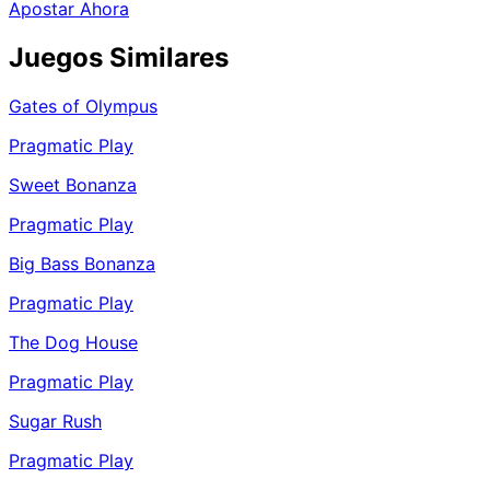
Apostar Ahora
Juegos Similares
Gates of Olympus
Pragmatic Play
Sweet Bonanza
Pragmatic Play
Big Bass Bonanza
Pragmatic Play
The Dog House
Pragmatic Play
Sugar Rush
Pragmatic Play