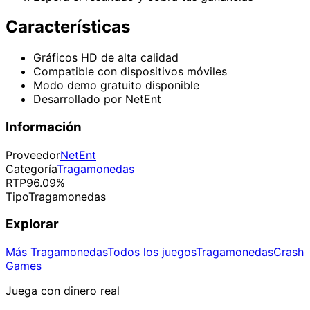
Características
Gráficos HD de alta calidad
Compatible con dispositivos móviles
Modo demo gratuito disponible
Desarrollado por
NetEnt
Información
Proveedor
NetEnt
Categoría
Tragamonedas
RTP
96.09
%
Tipo
Tragamonedas
Explorar
Más
Tragamonedas
Todos los juegos
Tragamonedas
Crash
Games
Juega con dinero real