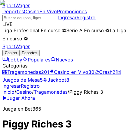
SportWager
Deportes
Casino
En Vivo
Promociones
Ingresar
Registro
LIVE
Liga Profesional
En curso
⚽
Serie A
En curso
⚽
La Liga
En curso
⚽
SportWager
Casino
Deportes
Lobby
Populares
Nuevos
Categorías
🎰
Tragamonedas
201
🎥
Casino en Vivo
30
🚀
Crash
21
🃏
Juegos de Mesa
5
💎
Jackpot
8
Ingresar
Registro
Inicio
/
Casino
/
Tragamonedas
/
Piggy Riches 3
▶
Jugar Ahora
Juega en
Bet365
Piggy Riches 3