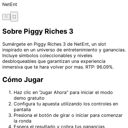
NetEnt
♡
⛶
Sobre
Piggy Riches 3
Sumérgete en Piggy Riches 3 de NetEnt, un slot
inspirado en un universo de entretenimiento y ganancias.
Incluye simbolos coleccionables y niveles
desbloqueables que garantizan una experiencia
inmersiva que te hara volver por mas. RTP: 96.09%.
Cómo Jugar
Haz clic en "Jugar Ahora" para iniciar el modo
demo gratuito
Configura tu apuesta utilizando los controles en
pantalla
Presiona el botón de girar o iniciar para comenzar
la ronda
Espera el resultado y cobra tus ganancias