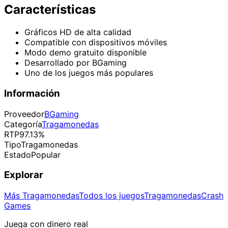
Características
Gráficos HD de alta calidad
Compatible con dispositivos móviles
Modo demo gratuito disponible
Desarrollado por
BGaming
Uno de los juegos más populares
Información
Proveedor
BGaming
Categoría
Tragamonedas
RTP
97.13
%
Tipo
Tragamonedas
Estado
Popular
Explorar
Más
Tragamonedas
Todos los juegos
Tragamonedas
Crash
Games
Juega con dinero real