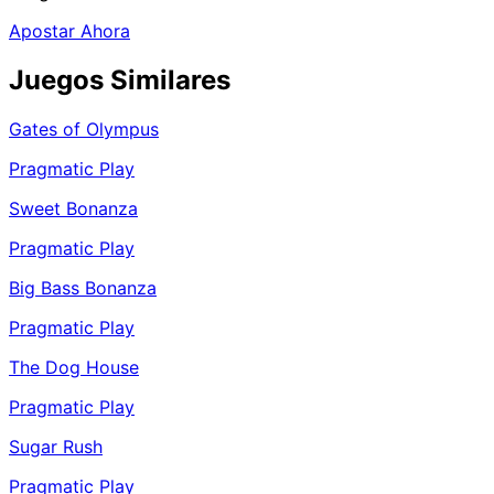
Apostar Ahora
Juegos Similares
Gates of Olympus
Pragmatic Play
Sweet Bonanza
Pragmatic Play
Big Bass Bonanza
Pragmatic Play
The Dog House
Pragmatic Play
Sugar Rush
Pragmatic Play