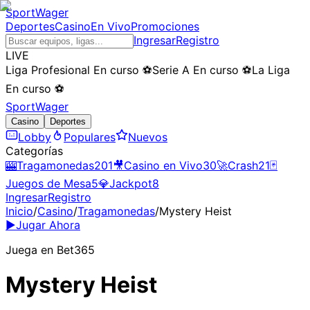
SportWager
Deportes
Casino
En Vivo
Promociones
Ingresar
Registro
LIVE
Liga Profesional
En curso
⚽
Serie A
En curso
⚽
La Liga
En curso
⚽
SportWager
Casino
Deportes
Lobby
Populares
Nuevos
Categorías
🎰
Tragamonedas
201
🎥
Casino en Vivo
30
🚀
Crash
21
🃏
Juegos de Mesa
5
💎
Jackpot
8
Ingresar
Registro
Inicio
/
Casino
/
Tragamonedas
/
Mystery Heist
▶
Jugar Ahora
Juega en
Bet365
Mystery Heist