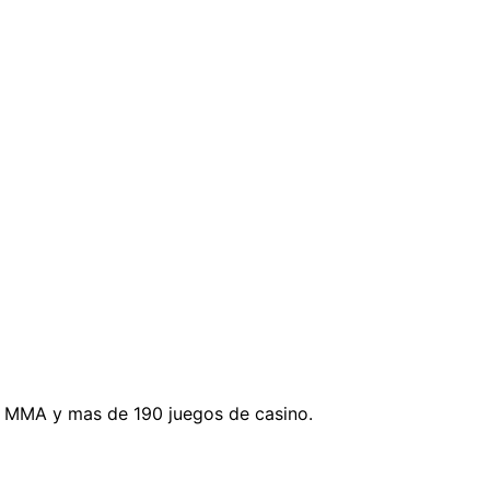
1, MMA y mas de 190 juegos de casino.