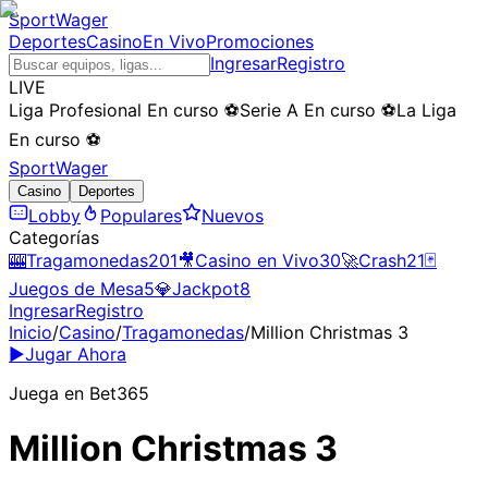
SportWager
Deportes
Casino
En Vivo
Promociones
Ingresar
Registro
LIVE
Liga Profesional
En curso
⚽
Serie A
En curso
⚽
La Liga
En curso
⚽
SportWager
Casino
Deportes
Lobby
Populares
Nuevos
Categorías
🎰
Tragamonedas
201
🎥
Casino en Vivo
30
🚀
Crash
21
🃏
Juegos de Mesa
5
💎
Jackpot
8
Ingresar
Registro
Inicio
/
Casino
/
Tragamonedas
/
Million Christmas 3
▶
Jugar Ahora
Juega en
Bet365
Million Christmas 3