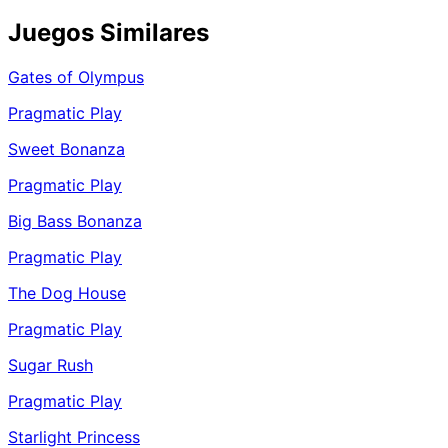
Juegos Similares
Gates of Olympus
Pragmatic Play
Sweet Bonanza
Pragmatic Play
Big Bass Bonanza
Pragmatic Play
The Dog House
Pragmatic Play
Sugar Rush
Pragmatic Play
Starlight Princess