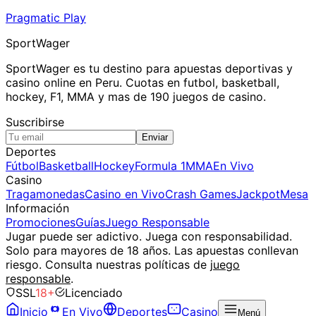
Pragmatic Play
SportWager
SportWager es tu destino para apuestas deportivas y
casino online en Peru. Cuotas en futbol, basketball,
hockey, F1, MMA y mas de 190 juegos de casino.
Suscribirse
Enviar
Deportes
Fútbol
Basketball
Hockey
Formula 1
MMA
En Vivo
Casino
Tragamonedas
Casino en Vivo
Crash Games
Jackpot
Mesa
Información
Promociones
Guías
Juego Responsable
Jugar puede ser adictivo. Juega con responsabilidad.
Solo para mayores de 18 años. Las apuestas conllevan
riesgo. Consulta nuestras políticas de
juego
responsable
.
SSL
18+
Licenciado
Inicio
En Vivo
Deportes
Casino
Menú