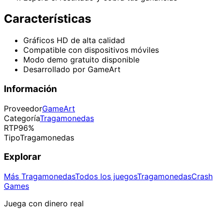
Características
Gráficos HD de alta calidad
Compatible con dispositivos móviles
Modo demo gratuito disponible
Desarrollado por
GameArt
Información
Proveedor
GameArt
Categoría
Tragamonedas
RTP
96
%
Tipo
Tragamonedas
Explorar
Más
Tragamonedas
Todos los juegos
Tragamonedas
Crash
Games
Juega con dinero real