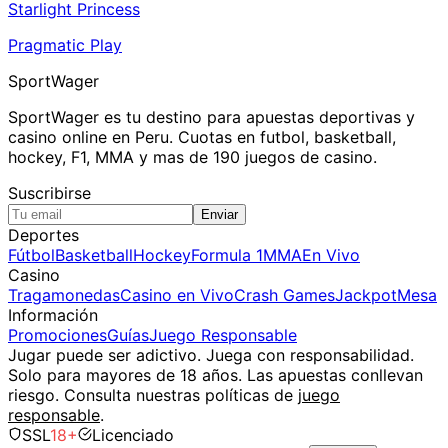
Starlight Princess
Pragmatic Play
SportWager
SportWager es tu destino para apuestas deportivas y
casino online en Peru. Cuotas en futbol, basketball,
hockey, F1, MMA y mas de 190 juegos de casino.
Suscribirse
Enviar
Deportes
Fútbol
Basketball
Hockey
Formula 1
MMA
En Vivo
Casino
Tragamonedas
Casino en Vivo
Crash Games
Jackpot
Mesa
Información
Promociones
Guías
Juego Responsable
Jugar puede ser adictivo. Juega con responsabilidad.
Solo para mayores de 18 años. Las apuestas conllevan
riesgo. Consulta nuestras políticas de
juego
responsable
.
SSL
18+
Licenciado