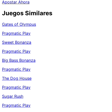
Apostar Ahora
Juegos Similares
Gates of Olympus
Pragmatic Play
Sweet Bonanza
Pragmatic Play
Big Bass Bonanza
Pragmatic Play
The Dog House
Pragmatic Play
Sugar Rush
Pragmatic Play