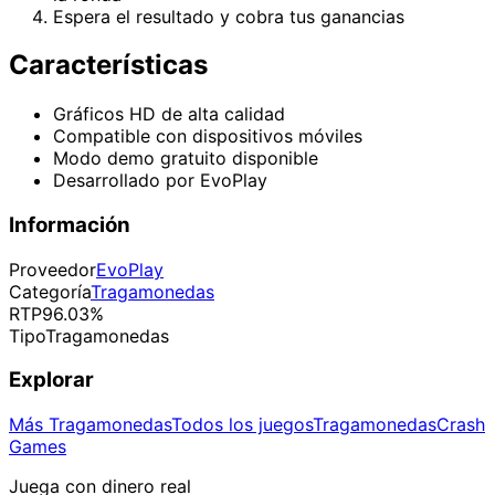
Espera el resultado y cobra tus ganancias
Características
Gráficos HD de alta calidad
Compatible con dispositivos móviles
Modo demo gratuito disponible
Desarrollado por
EvoPlay
Información
Proveedor
EvoPlay
Categoría
Tragamonedas
RTP
96.03
%
Tipo
Tragamonedas
Explorar
Más
Tragamonedas
Todos los juegos
Tragamonedas
Crash
Games
Juega con dinero real