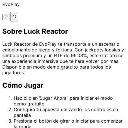
EvoPlay
♡
⛶
Sobre
Luck Reactor
Luck Reactor de EvoPlay te transporta a un escenario
emocionante de juego y fortuna. Con jackpots locales y
simbolos premium y un RTP de 96.03%, este slot ofrece
una experiencia inmersiva que te hara volver por mas.
Disponible en modo demo gratuito para todos los
jugadores.
Cómo Jugar
Haz clic en "Jugar Ahora" para iniciar el modo
demo gratuito
Configura tu apuesta utilizando los controles en
pantalla
Presiona el botón de girar o iniciar para comenzar
la ronda