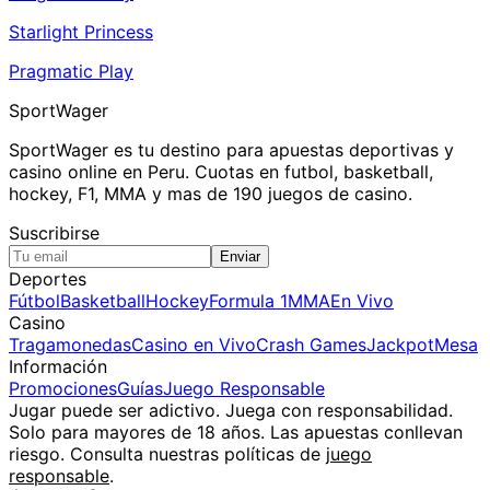
Starlight Princess
Pragmatic Play
SportWager
SportWager es tu destino para apuestas deportivas y
casino online en Peru. Cuotas en futbol, basketball,
hockey, F1, MMA y mas de 190 juegos de casino.
Suscribirse
Enviar
Deportes
Fútbol
Basketball
Hockey
Formula 1
MMA
En Vivo
Casino
Tragamonedas
Casino en Vivo
Crash Games
Jackpot
Mesa
Información
Promociones
Guías
Juego Responsable
Jugar puede ser adictivo. Juega con responsabilidad.
Solo para mayores de 18 años. Las apuestas conllevan
riesgo. Consulta nuestras políticas de
juego
responsable
.