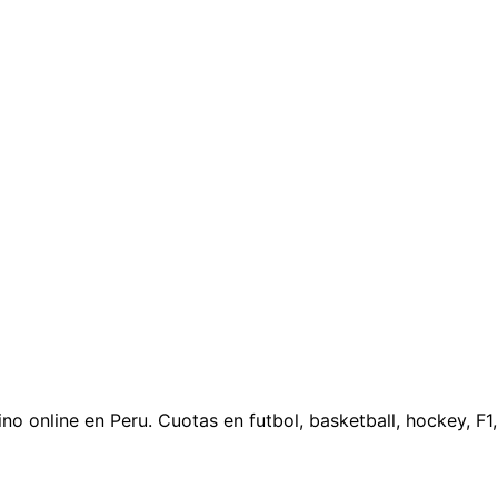
no online en Peru. Cuotas en futbol, basketball, hockey, F