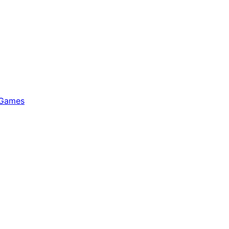
 Games