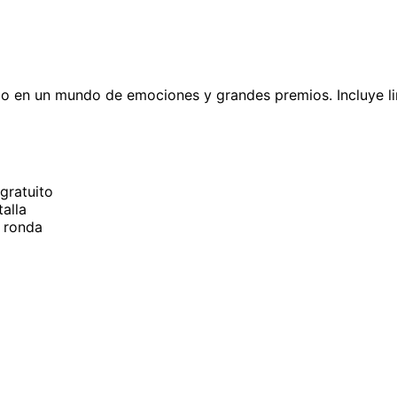
do en un mundo de emociones y grandes premios. Incluye li
gratuito
alla
a ronda