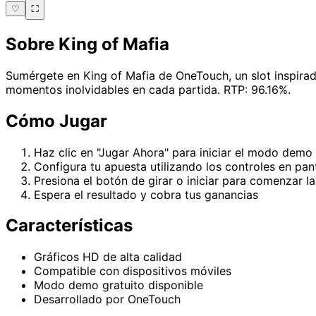
♡
⛶
Sobre
King of Mafia
Sumérgete en King of Mafia de OneTouch, un slot inspira
momentos inolvidables en cada partida. RTP: 96.16%.
Cómo Jugar
Haz clic en "Jugar Ahora" para iniciar el modo demo 
Configura tu apuesta utilizando los controles en pant
Presiona el botón de girar o iniciar para comenzar l
Espera el resultado y cobra tus ganancias
Características
Gráficos HD de alta calidad
Compatible con dispositivos móviles
Modo demo gratuito disponible
Desarrollado por
OneTouch