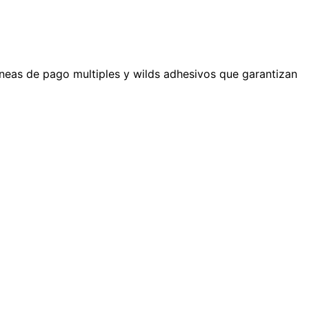
neas de pago multiples y wilds adhesivos que garantizan