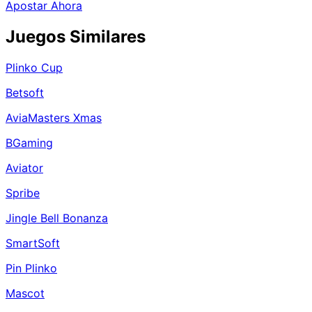
Apostar Ahora
Juegos Similares
Plinko Cup
Betsoft
AviaMasters Xmas
BGaming
Aviator
Spribe
Jingle Bell Bonanza
SmartSoft
Pin Plinko
Mascot