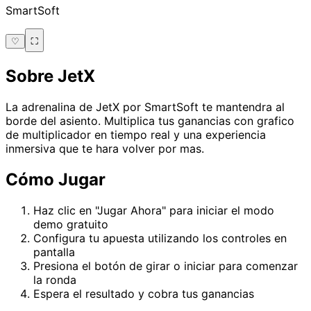
SmartSoft
♡
⛶
Sobre
JetX
La adrenalina de JetX por SmartSoft te mantendra al
borde del asiento. Multiplica tus ganancias con grafico
de multiplicador en tiempo real y una experiencia
inmersiva que te hara volver por mas.
Cómo Jugar
Haz clic en "Jugar Ahora" para iniciar el modo
demo gratuito
Configura tu apuesta utilizando los controles en
pantalla
Presiona el botón de girar o iniciar para comenzar
la ronda
Espera el resultado y cobra tus ganancias