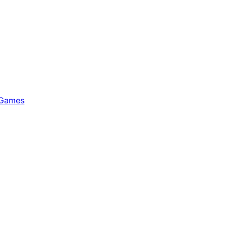
 Games