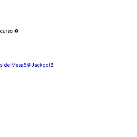
 curso
⚽
s de Mesa
5
💎
Jackpot
8