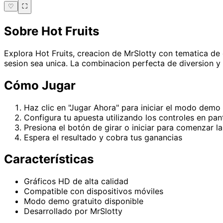
♡
⛶
Sobre
Hot Fruits
Explora Hot Fruits, creacion de MrSlotty con tematica de
sesion sea unica. La combinacion perfecta de diversion 
Cómo Jugar
Haz clic en "Jugar Ahora" para iniciar el modo demo 
Configura tu apuesta utilizando los controles en pant
Presiona el botón de girar o iniciar para comenzar l
Espera el resultado y cobra tus ganancias
Características
Gráficos HD de alta calidad
Compatible con dispositivos móviles
Modo demo gratuito disponible
Desarrollado por
MrSlotty