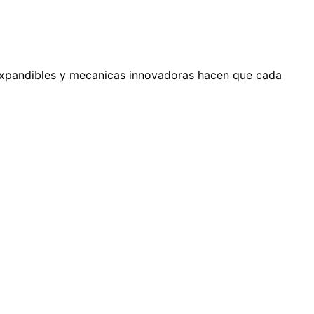
es expandibles y mecanicas innovadoras hacen que cada