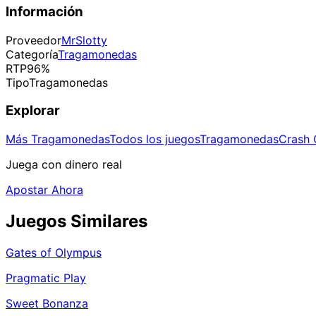
Información
Proveedor
MrSlotty
Categoría
Tragamonedas
RTP
96
%
Tipo
Tragamonedas
Explorar
Más
Tragamonedas
Todos los juegos
Tragamonedas
Crash
Juega con dinero real
Apostar Ahora
Juegos Similares
Gates of Olympus
Pragmatic Play
Sweet Bonanza