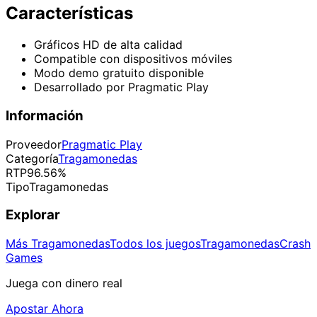
Características
Gráficos HD de alta calidad
Compatible con dispositivos móviles
Modo demo gratuito disponible
Desarrollado por
Pragmatic Play
Información
Proveedor
Pragmatic Play
Categoría
Tragamonedas
RTP
96.56
%
Tipo
Tragamonedas
Explorar
Más
Tragamonedas
Todos los juegos
Tragamonedas
Crash
Games
Juega con dinero real
Apostar Ahora