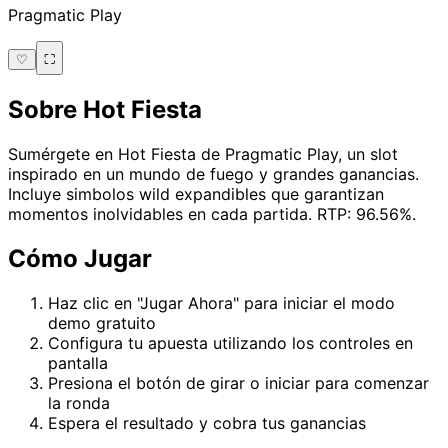
Pragmatic Play
♡
⛶
Sobre
Hot Fiesta
Sumérgete en Hot Fiesta de Pragmatic Play, un slot
inspirado en un mundo de fuego y grandes ganancias.
Incluye simbolos wild expandibles que garantizan
momentos inolvidables en cada partida. RTP: 96.56%.
Cómo Jugar
Haz clic en "Jugar Ahora" para iniciar el modo
demo gratuito
Configura tu apuesta utilizando los controles en
pantalla
Presiona el botón de girar o iniciar para comenzar
la ronda
Espera el resultado y cobra tus ganancias