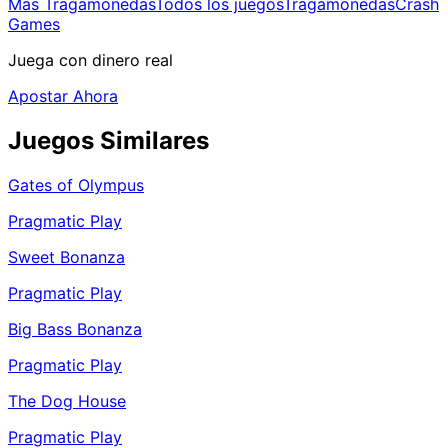
Más
Tragamonedas
Todos los juegos
Tragamonedas
Crash
Games
Juega con dinero real
Apostar Ahora
Juegos Similares
Gates of Olympus
Pragmatic Play
Sweet Bonanza
Pragmatic Play
Big Bass Bonanza
Pragmatic Play
The Dog House
Pragmatic Play