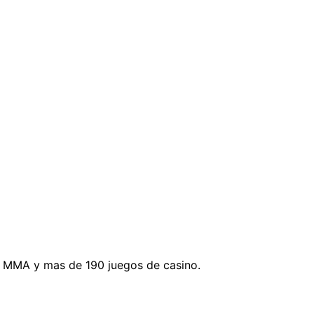
1, MMA y mas de 190 juegos de casino.