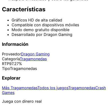
Características
Gráficos HD de alta calidad
Compatible con dispositivos móviles
Modo demo gratuito disponible
Desarrollado por
Dragon Gaming
Información
Proveedor
Dragon Gaming
Categoría
Tragamonedas
RTP
97.27
%
Tipo
Tragamonedas
Explorar
Más
Tragamonedas
Todos los juegos
Tragamonedas
Crash
Games
Juega con dinero real