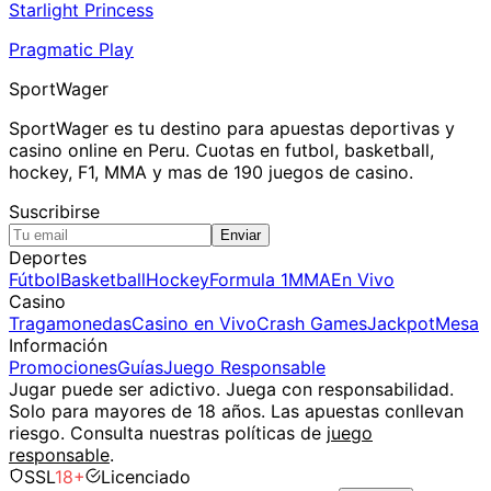
Starlight Princess
Pragmatic Play
SportWager
SportWager es tu destino para apuestas deportivas y
casino online en Peru. Cuotas en futbol, basketball,
hockey, F1, MMA y mas de 190 juegos de casino.
Suscribirse
Enviar
Deportes
Fútbol
Basketball
Hockey
Formula 1
MMA
En Vivo
Casino
Tragamonedas
Casino en Vivo
Crash Games
Jackpot
Mesa
Información
Promociones
Guías
Juego Responsable
Jugar puede ser adictivo. Juega con responsabilidad.
Solo para mayores de 18 años. Las apuestas conllevan
riesgo. Consulta nuestras políticas de
juego
responsable
.
SSL
18+
Licenciado