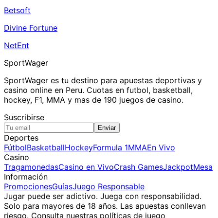
Betsoft
Divine Fortune
NetEnt
SportWager
SportWager es tu destino para apuestas deportivas y
casino online en Peru. Cuotas en futbol, basketball,
hockey, F1, MMA y mas de 190 juegos de casino.
Suscribirse
Enviar
Deportes
Fútbol
Basketball
Hockey
Formula 1
MMA
En Vivo
Casino
Tragamonedas
Casino en Vivo
Crash Games
Jackpot
Mesa
Información
Promociones
Guías
Juego Responsable
Jugar puede ser adictivo. Juega con responsabilidad.
Solo para mayores de 18 años. Las apuestas conllevan
riesgo. Consulta nuestras políticas de
juego