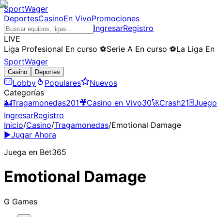
SportWager
Deportes
Casino
En Vivo
Promociones
Ingresar
Registro
LIVE
Liga Profesional
En curso
⚽
Serie A
En curso
⚽
La Liga
En
SportWager
Casino
Deportes
Lobby
Populares
Nuevos
Categorías
🎰
Tragamonedas
201
🎥
Casino en Vivo
30
🚀
Crash
21
🃏
Juego
Ingresar
Registro
Inicio
/
Casino
/
Tragamonedas
/
Emotional Damage
▶
Jugar Ahora
Juega en
Bet365
Emotional Damage
G Games