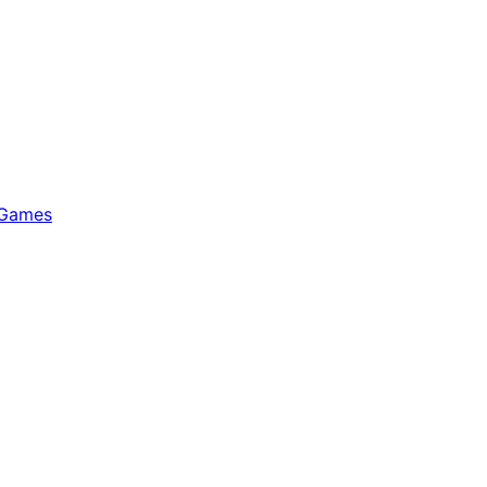
 Games