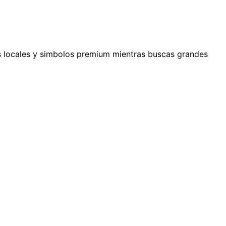
s locales y simbolos premium mientras buscas grandes