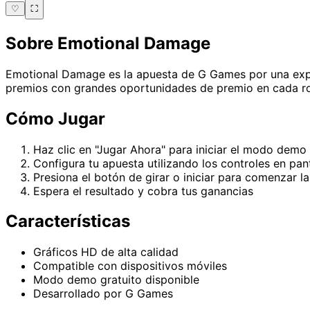
♡
⛶
Sobre
Emotional Damage
Emotional Damage es la apuesta de G Games por una exper
premios con grandes oportunidades de premio en cada r
Cómo Jugar
Haz clic en "Jugar Ahora" para iniciar el modo demo 
Configura tu apuesta utilizando los controles en pant
Presiona el botón de girar o iniciar para comenzar l
Espera el resultado y cobra tus ganancias
Características
Gráficos HD de alta calidad
Compatible con dispositivos móviles
Modo demo gratuito disponible
Desarrollado por
G Games