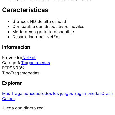
Características
Gráficos HD de alta calidad
Compatible con dispositivos móviles
Modo demo gratuito disponible
Desarrollado por
NetEnt
Información
Proveedor
NetEnt
Categoría
Tragamonedas
RTP
96.03
%
Tipo
Tragamonedas
Explorar
Más
Tragamonedas
Todos los juegos
Tragamonedas
Crash
Games
Juega con dinero real