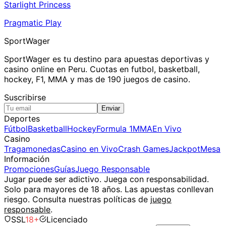
Starlight Princess
Pragmatic Play
SportWager
SportWager es tu destino para apuestas deportivas y
casino online en Peru. Cuotas en futbol, basketball,
hockey, F1, MMA y mas de 190 juegos de casino.
Suscribirse
Enviar
Deportes
Fútbol
Basketball
Hockey
Formula 1
MMA
En Vivo
Casino
Tragamonedas
Casino en Vivo
Crash Games
Jackpot
Mesa
Información
Promociones
Guías
Juego Responsable
Jugar puede ser adictivo. Juega con responsabilidad.
Solo para mayores de 18 años. Las apuestas conllevan
riesgo. Consulta nuestras políticas de
juego
responsable
.
SSL
18+
Licenciado