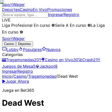
SportWager
Deportes
Casino
En Vivo
Promociones
Ingresar
Registro
LIVE
Liga Profesional
En curso
⚽
Serie A
En curso
⚽
La Liga
En curso
⚽
SportWager
Casino
Deportes
Lobby
Populares
Nuevos
Categorías
🎰
Tragamonedas
201
🎥
Casino en Vivo
30
🚀
Crash
21
🃏
Juegos de Mesa
5
💎
Jackpot
8
Ingresar
Registro
Inicio
/
Casino
/
Tragamonedas
/
Dead West
▶
Jugar Ahora
Juega en
Bet365
Dead West