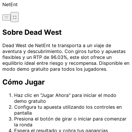
NetEnt
♡
⛶
Sobre
Dead West
Dead West de NetEnt te transporta a un viaje de
aventura y descubrimiento. Con giros turbo y apuestas
flexibles y un RTP de 96.03%, este slot ofrece un
equilibrio ideal entre riesgo y recompensa. Disponible en
modo demo gratuito para todos los jugadores.
Cómo Jugar
Haz clic en "Jugar Ahora" para iniciar el modo
demo gratuito
Configura tu apuesta utilizando los controles en
pantalla
Presiona el botón de girar o iniciar para comenzar
la ronda
Espera el resultado y cobra tus ganancias