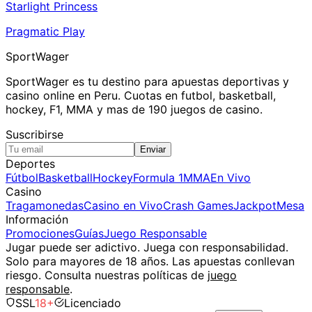
Starlight Princess
Pragmatic Play
SportWager
SportWager es tu destino para apuestas deportivas y
casino online en Peru. Cuotas en futbol, basketball,
hockey, F1, MMA y mas de 190 juegos de casino.
Suscribirse
Enviar
Deportes
Fútbol
Basketball
Hockey
Formula 1
MMA
En Vivo
Casino
Tragamonedas
Casino en Vivo
Crash Games
Jackpot
Mesa
Información
Promociones
Guías
Juego Responsable
Jugar puede ser adictivo. Juega con responsabilidad.
Solo para mayores de 18 años. Las apuestas conllevan
riesgo. Consulta nuestras políticas de
juego
responsable
.
SSL
18+
Licenciado