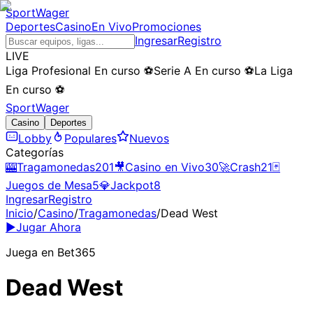
SportWager
Deportes
Casino
En Vivo
Promociones
Ingresar
Registro
LIVE
Liga Profesional
En curso
⚽
Serie A
En curso
⚽
La Liga
En curso
⚽
SportWager
Casino
Deportes
Lobby
Populares
Nuevos
Categorías
🎰
Tragamonedas
201
🎥
Casino en Vivo
30
🚀
Crash
21
🃏
Juegos de Mesa
5
💎
Jackpot
8
Ingresar
Registro
Inicio
/
Casino
/
Tragamonedas
/
Dead West
▶
Jugar Ahora
Juega en
Bet365
Dead West