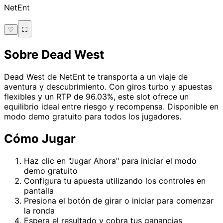
NetEnt
♡
⛶
Sobre
Dead West
Dead West de NetEnt te transporta a un viaje de
aventura y descubrimiento. Con giros turbo y apuestas
flexibles y un RTP de 96.03%, este slot ofrece un
equilibrio ideal entre riesgo y recompensa. Disponible en
modo demo gratuito para todos los jugadores.
Cómo Jugar
Haz clic en "Jugar Ahora" para iniciar el modo
demo gratuito
Configura tu apuesta utilizando los controles en
pantalla
Presiona el botón de girar o iniciar para comenzar
la ronda
Espera el resultado y cobra tus ganancias