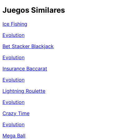
Juegos Similares
Ice Fishing
Evolution
Bet Stacker Blackjack
Evolution
Insurance Baccarat
Evolution
Lightning Roulette
Evolution
Crazy Time
Evolution
Mega Ball