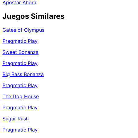
Apostar Ahora
Juegos Similares
Gates of Olympus
Pragmatic Play
Sweet Bonanza
Pragmatic Play
Big Bass Bonanza
Pragmatic Play
The Dog House
Pragmatic Play
Sugar Rush
Pragmatic Play