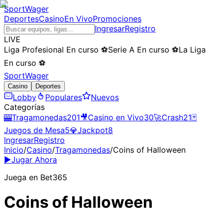
SportWager
Deportes
Casino
En Vivo
Promociones
Ingresar
Registro
LIVE
Liga Profesional
En curso
⚽
Serie A
En curso
⚽
La Liga
En curso
⚽
SportWager
Casino
Deportes
Lobby
Populares
Nuevos
Categorías
🎰
Tragamonedas
201
🎥
Casino en Vivo
30
🚀
Crash
21
🃏
Juegos de Mesa
5
💎
Jackpot
8
Ingresar
Registro
Inicio
/
Casino
/
Tragamonedas
/
Coins of Halloween
▶
Jugar Ahora
Juega en
Bet365
Coins of Halloween