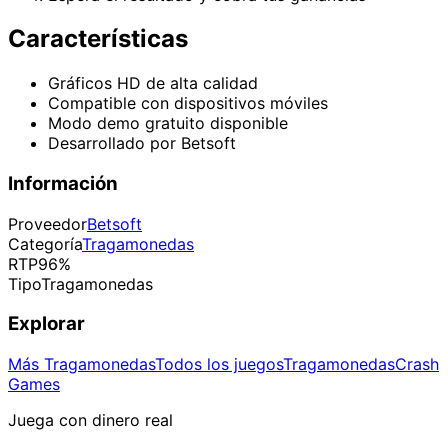
Características
Gráficos HD de alta calidad
Compatible con dispositivos móviles
Modo demo gratuito disponible
Desarrollado por
Betsoft
Información
Proveedor
Betsoft
Categoría
Tragamonedas
RTP
96
%
Tipo
Tragamonedas
Explorar
Más
Tragamonedas
Todos los juegos
Tragamonedas
Crash
Games
Juega con dinero real