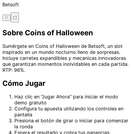
Betsoft
♡
⛶
Sobre
Coins of Halloween
Sumérgete en Coins of Halloween de Betsoft, un slot
inspirado en un mundo nocturno lleno de sorpresas.
Incluye carretes expandibles y mecanicas innovadoras
que garantizan momentos inolvidables en cada partida.
RTP: 96%.
Cómo Jugar
Haz clic en "Jugar Ahora" para iniciar el modo
demo gratuito
Configura tu apuesta utilizando los controles en
pantalla
Presiona el botón de girar o iniciar para comenzar
la ronda
Espera el resultado y cobra tus ganancias