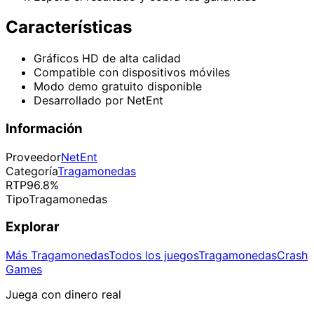
Características
Gráficos HD de alta calidad
Compatible con dispositivos móviles
Modo demo gratuito disponible
Desarrollado por
NetEnt
Información
Proveedor
NetEnt
Categoría
Tragamonedas
RTP
96.8
%
Tipo
Tragamonedas
Explorar
Más
Tragamonedas
Todos los juegos
Tragamonedas
Crash
Games
Juega con dinero real