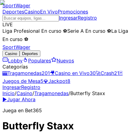
SportWager
Deportes
Casino
En Vivo
Promociones
Ingresar
Registro
LIVE
Liga Profesional
En curso
⚽
Serie A
En curso
⚽
La Liga
En curso
⚽
SportWager
Casino
Deportes
Lobby
Populares
Nuevos
Categorías
🎰
Tragamonedas
201
🎥
Casino en Vivo
30
🚀
Crash
21
🃏
Juegos de Mesa
5
💎
Jackpot
8
Ingresar
Registro
Inicio
/
Casino
/
Tragamonedas
/
Butterfly Staxx
▶
Jugar Ahora
Juega en
Bet365
Butterfly Staxx