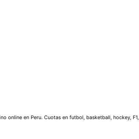
no online en Peru. Cuotas en futbol, basketball, hockey, F