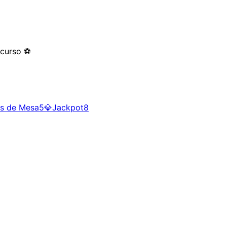
 curso
⚽
s de Mesa
5
💎
Jackpot
8