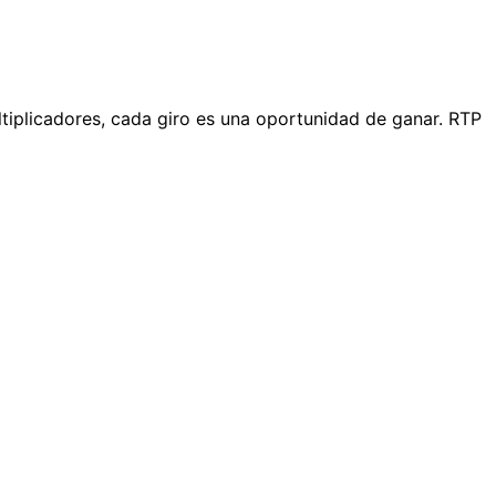
ultiplicadores, cada giro es una oportunidad de ganar. RTP