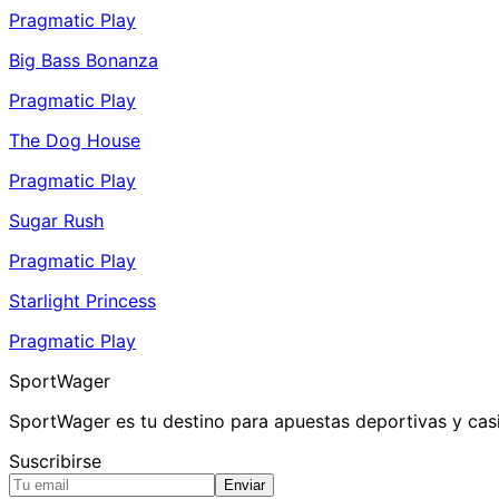
Pragmatic Play
Big Bass Bonanza
Pragmatic Play
The Dog House
Pragmatic Play
Sugar Rush
Pragmatic Play
Starlight Princess
Pragmatic Play
SportWager
SportWager es tu destino para apuestas deportivas y casi
Suscribirse
Enviar