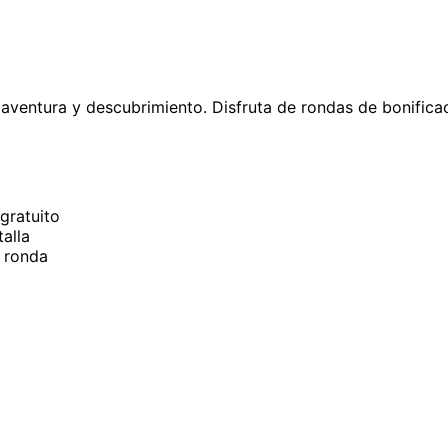
aventura y descubrimiento. Disfruta de rondas de bonifica
gratuito
alla
a ronda