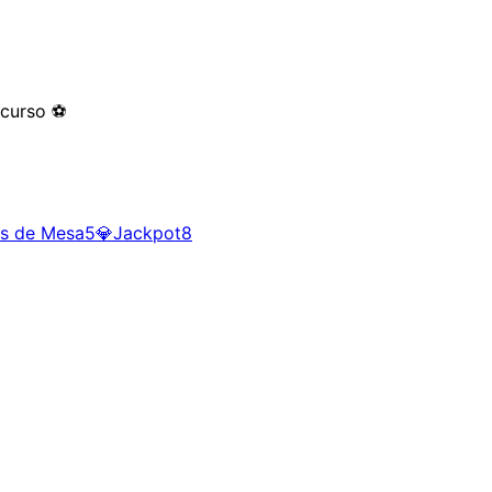
 curso
⚽
s de Mesa
5
💎
Jackpot
8