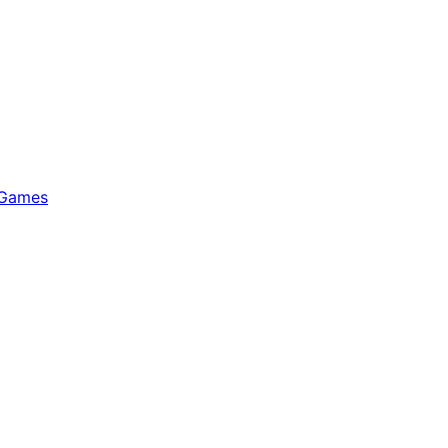
 Games