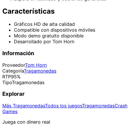
Características
Gráficos HD de alta calidad
Compatible con dispositivos móviles
Modo demo gratuito disponible
Desarrollado por
Tom Horn
Información
Proveedor
Tom Horn
Categoría
Tragamonedas
RTP
95
%
Tipo
Tragamonedas
Explorar
Más
Tragamonedas
Todos los juegos
Tragamonedas
Crash
Games
Juega con dinero real