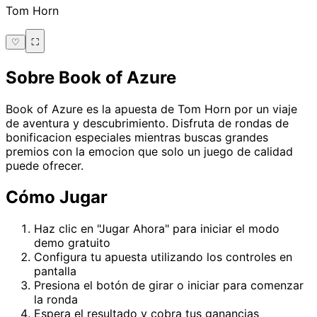
Tom Horn
♡
⛶
Sobre
Book of Azure
Book of Azure es la apuesta de Tom Horn por un viaje
de aventura y descubrimiento. Disfruta de rondas de
bonificacion especiales mientras buscas grandes
premios con la emocion que solo un juego de calidad
puede ofrecer.
Cómo Jugar
Haz clic en "Jugar Ahora" para iniciar el modo
demo gratuito
Configura tu apuesta utilizando los controles en
pantalla
Presiona el botón de girar o iniciar para comenzar
la ronda
Espera el resultado y cobra tus ganancias