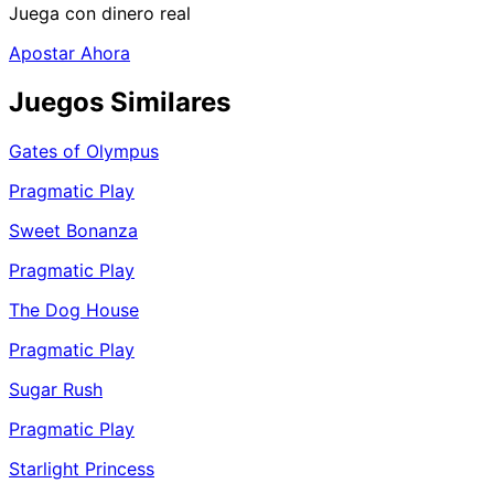
Juega con dinero real
Apostar Ahora
Juegos Similares
Gates of Olympus
Pragmatic Play
Sweet Bonanza
Pragmatic Play
The Dog House
Pragmatic Play
Sugar Rush
Pragmatic Play
Starlight Princess