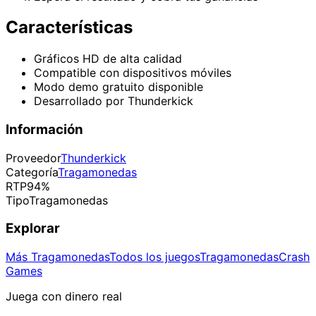
Características
Gráficos HD de alta calidad
Compatible con dispositivos móviles
Modo demo gratuito disponible
Desarrollado por
Thunderkick
Información
Proveedor
Thunderkick
Categoría
Tragamonedas
RTP
94
%
Tipo
Tragamonedas
Explorar
Más
Tragamonedas
Todos los juegos
Tragamonedas
Crash
Games
Juega con dinero real