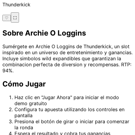
Thunderkick
♡
⛶
Sobre
Archie O Loggins
Sumérgete en Archie O Loggins de Thunderkick, un slot
inspirado en un universo de entretenimiento y ganancias.
Incluye simbolos wild expandibles que garantizan la
combinacion perfecta de diversion y recompensas. RTP:
94%.
Cómo Jugar
Haz clic en "Jugar Ahora" para iniciar el modo
demo gratuito
Configura tu apuesta utilizando los controles en
pantalla
Presiona el botón de girar o iniciar para comenzar
la ronda
Espera el resultado y cobra tus ganancias