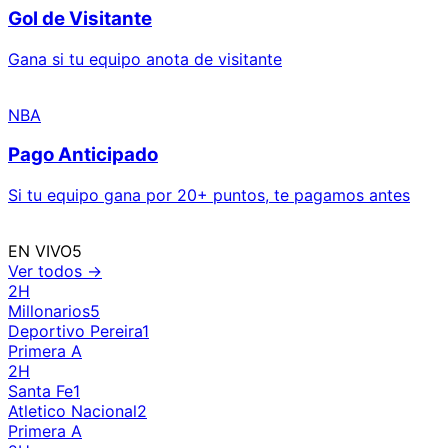
Gol de Visitante
Gana si tu equipo anota de visitante
NBA
Pago Anticipado
Si tu equipo gana por 20+ puntos, te pagamos antes
EN VIVO
5
Ver todos →
2H
Millonarios
5
Deportivo Pereira
1
Primera A
2H
Santa Fe
1
Atletico Nacional
2
Primera A