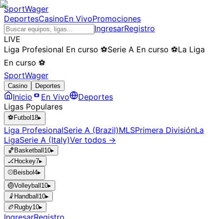
SportWager
Deportes
Casino
En Vivo
Promociones
Ingresar
Registro
LIVE
Liga Profesional
En curso
⚽
Serie A
En curso
⚽
La Liga
En curso
⚽
SportWager
Casino
Deportes
Inicio
En Vivo
Deportes
Ligas Populares
⚽
Futbol
18
▸
Liga Profesional
Serie A (Brazil)
MLS
Primera División
La
Liga
Serie A (Italy)
Ver todos →
🏀
Basketball
10
▸
🏒
Hockey
7
▸
⚾
Beisbol
4
▸
🏐
Volleyball
10
▸
🤾
Handball
10
▸
🏉
Rugby
10
▸
Ingresar
Registro