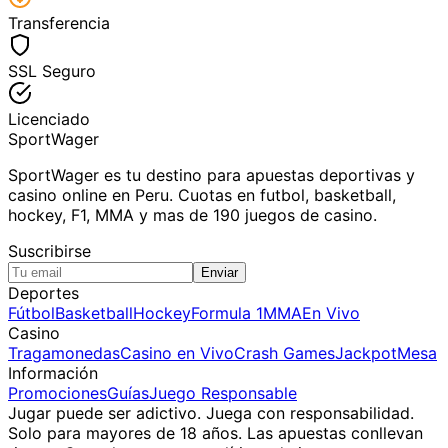
Transferencia
SSL Seguro
Licenciado
SportWager
SportWager es tu destino para apuestas deportivas y
casino online en Peru. Cuotas en futbol, basketball,
hockey, F1, MMA y mas de 190 juegos de casino.
Suscribirse
Enviar
Deportes
Fútbol
Basketball
Hockey
Formula 1
MMA
En Vivo
Casino
Tragamonedas
Casino en Vivo
Crash Games
Jackpot
Mesa
Información
Promociones
Guías
Juego Responsable
Jugar puede ser adictivo. Juega con responsabilidad.
Solo para mayores de 18 años. Las apuestas conllevan