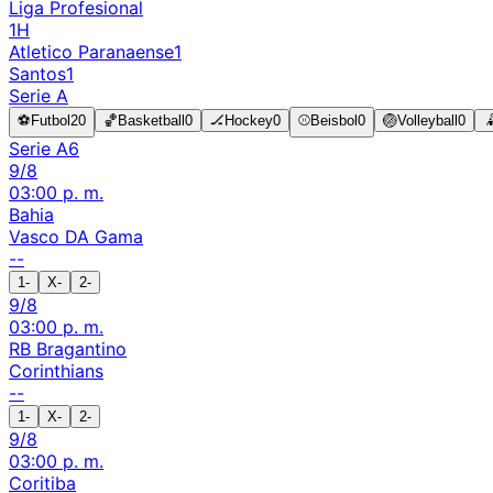
Liga Profesional
1H
Atletico Paranaense
1
Santos
1
Serie A
⚽
Futbol
20
🏀
Basketball
0
🏒
Hockey
0
⚾
Beisbol
0
🏐
Volleyball
0

Serie A
6
9/8
03:00 p. m.
Bahia
Vasco DA Gama
-
-
1
-
X
-
2
-
9/8
03:00 p. m.
RB Bragantino
Corinthians
-
-
1
-
X
-
2
-
9/8
03:00 p. m.
Coritiba