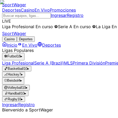
SportWager
Deportes
Casino
En Vivo
Promociones
Ingresar
Registro
LIVE
Liga Profesional
En curso
⚽
Serie A
En curso
⚽
La Liga
En
SportWager
Casino
Deportes
Inicio
En Vivo
Deportes
Ligas Populares
⚽
Futbol
18
▸
Liga Profesional
Serie A (Brazil)
MLS
Primera División
Premi
🏀
Basketball
10
▸
🏒
Hockey
7
▸
⚾
Beisbol
4
▸
🏐
Volleyball
10
▸
🤾
Handball
10
▸
🏉
Rugby
10
▸
Ingresar
Registro
Bienvenido a SportWager