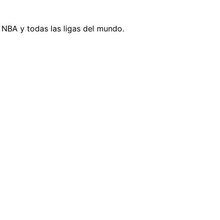
 NBA y todas las ligas del mundo.