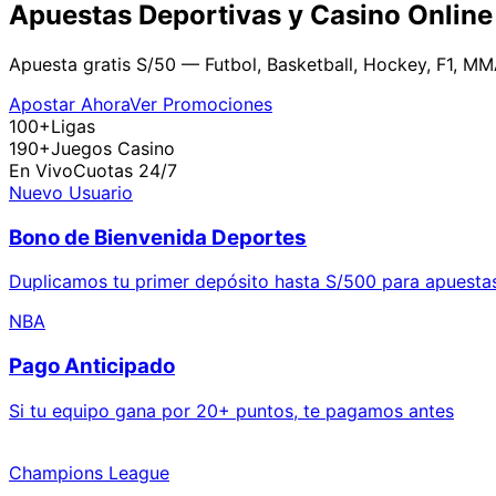
Apuestas Deportivas y Casino Online
Apuesta gratis S/50 — Futbol, Basketball, Hockey, F1, M
Apostar Ahora
Ver Promociones
100+
Ligas
190+
Juegos Casino
En Vivo
Cuotas 24/7
Nuevo Usuario
Bono de Bienvenida Deportes
Duplicamos tu primer depósito hasta S/500 para apuestas
NBA
Pago Anticipado
Si tu equipo gana por 20+ puntos, te pagamos antes
Champions League