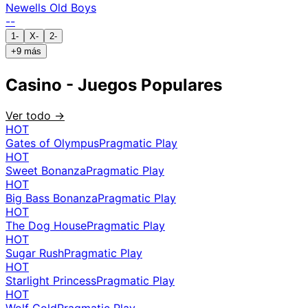
Newells Old Boys
-
-
1
-
X
-
2
-
+9 más
Casino - Juegos Populares
Ver todo →
HOT
Gates of Olympus
Pragmatic Play
HOT
Sweet Bonanza
Pragmatic Play
HOT
Big Bass Bonanza
Pragmatic Play
HOT
The Dog House
Pragmatic Play
HOT
Sugar Rush
Pragmatic Play
HOT
Starlight Princess
Pragmatic Play
HOT