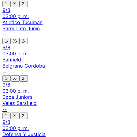
1
-
X
-
2
-
9/8
03:00 p. m.
Atletico Tucuman
Sarmiento Junin
-
-
1
-
X
-
2
-
9/8
03:00 p. m.
Banfield
Belgrano Cordoba
-
-
1
-
X
-
2
-
9/8
03:00 p. m.
Boca Juniors
Velez Sarsfield
-
-
1
-
X
-
2
-
9/8
03:00 p. m.
Defensa Y Justicia