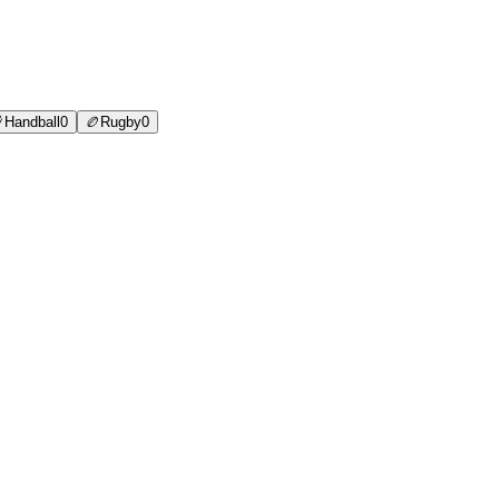

Handball
0
🏉
Rugby
0