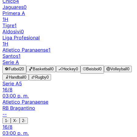
Chico
4
Jaguares
0
Primera A
1H
Tigre
1
Aldosivi
0
Liga Profesional
1H
Atletico Paranaense
1
Santos
1
Serie A
⚽
Futbol
20
🏀
Basketball
0
🏒
Hockey
0
⚾
Beisbol
0
🏐
Volleyball
0
🤾
Handball
0
🏉
Rugby
0
Serie A
5
16/8
03:00 p. m.
Atletico Paranaense
RB Bragantino
-
-
1
-
X
-
2
-
16/8
03:00 p. m.