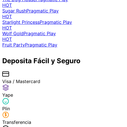
HOT
Sugar Rush
Pragmatic Play
HOT
Starlight Princess
Pragmatic Play
HOT
Wolf Gold
Pragmatic Play
HOT
Fruit Party
Pragmatic Play
Deposita Fácil y Seguro
Visa / Mastercard
Yape
Plin
Transferencia