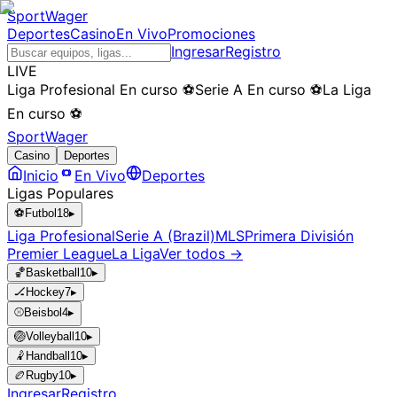
SportWager
Deportes
Casino
En Vivo
Promociones
Ingresar
Registro
LIVE
Liga Profesional
En curso
⚽
Serie A
En curso
⚽
La Liga
En curso
⚽
SportWager
Casino
Deportes
Inicio
En Vivo
Deportes
Ligas Populares
⚽
Futbol
18
▸
Liga Profesional
Serie A (Brazil)
MLS
Primera División
Premier League
La Liga
Ver todos →
🏀
Basketball
10
▸
🏒
Hockey
7
▸
⚾
Beisbol
4
▸
🏐
Volleyball
10
▸
🤾
Handball
10
▸
🏉
Rugby
10
▸
Ingresar
Registro