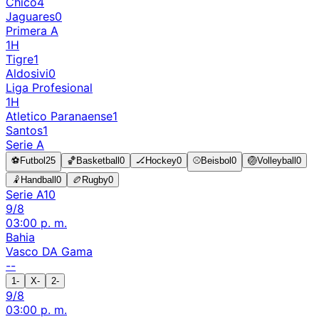
Chico
4
Jaguares
0
Primera A
1H
Tigre
1
Aldosivi
0
Liga Profesional
1H
Atletico Paranaense
1
Santos
1
Serie A
⚽
Futbol
25
🏀
Basketball
0
🏒
Hockey
0
⚾
Beisbol
0
🏐
Volleyball
0
🤾
Handball
0
🏉
Rugby
0
Serie A
10
9/8
03:00 p. m.
Bahia
Vasco DA Gama
-
-
1
-
X
-
2
-
9/8
03:00 p. m.