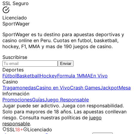
SSL Seguro
Licenciado
SportWager
SportWager es tu destino para apuestas deportivas y
casino online en Peru. Cuotas en futbol, basketball,
hockey, F1, MMA y mas de 190 juegos de casino.
Suscribirse
Enviar
Deportes
Fútbol
Basketball
Hockey
Formula 1
MMA
En Vivo
Casino
Tragamonedas
Casino en Vivo
Crash Games
Jackpot
Mesa
Información
Promociones
Guías
Juego Responsable
Jugar puede ser adictivo. Juega con responsabilidad.
Solo para mayores de 18 años. Las apuestas conllevan
riesgo. Consulta nuestras políticas de
juego
responsable
.
SSL
18+
Licenciado