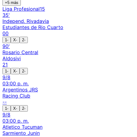
+5 más
Liga Profesional
15
35'
Independ. Rivadavia
Estudiantes de Rio Cuarto
0
0
1
-
X
-
2
-
90'
Rosario Central
Aldosivi
2
1
1
-
X
-
2
-
9/8
03:00 p. m.
Argentinos JRS
Racing Club
-
-
1
-
X
-
2
-
9/8
03:00 p. m.
Atletico Tucuman
Sarmiento Junin