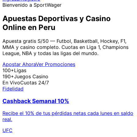
Bienvenido a SportWager
Apuestas Deportivas y Casino
Online en Peru
Apuesta gratis S/50 — Futbol, Basketball, Hockey, F1,
MMA y casino completo. Cuotas en Liga 1, Champions
League, NBA y todas las ligas del mundo.
Apostar Ahora
Ver Promociones
100+
Ligas
190+
Juegos Casino
En Vivo
Cuotas 24/7
Fidelidad
Cashback Semanal 10%
Recibe el 10% de tus pérdidas netas cada lunes en saldo
real.
UFC