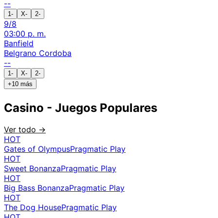
-
-
1
-
X
-
2
-
9/8
03:00 p. m.
Banfield
Belgrano Cordoba
-
-
1
-
X
-
2
-
+10 más
Casino - Juegos Populares
Ver todo →
HOT
Gates of Olympus
Pragmatic Play
HOT
Sweet Bonanza
Pragmatic Play
HOT
Big Bass Bonanza
Pragmatic Play
HOT
The Dog House
Pragmatic Play
HOT