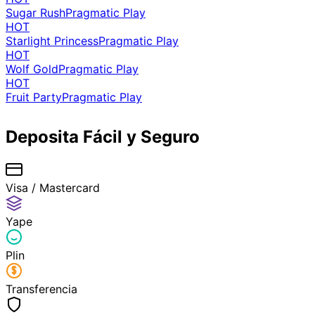
Sugar Rush
Pragmatic Play
HOT
Starlight Princess
Pragmatic Play
HOT
Wolf Gold
Pragmatic Play
HOT
Fruit Party
Pragmatic Play
Deposita Fácil y Seguro
Visa / Mastercard
Yape
Plin
Transferencia