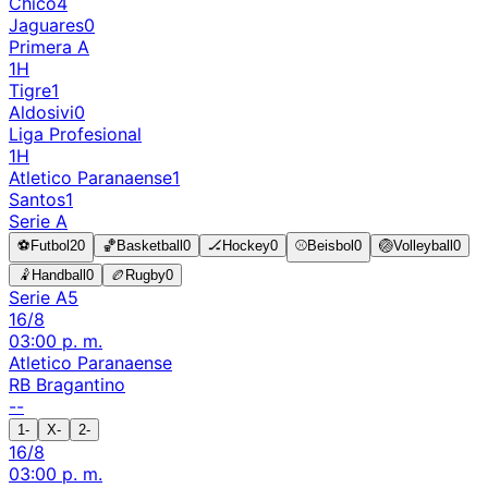
Chico
4
Jaguares
0
Primera A
1H
Tigre
1
Aldosivi
0
Liga Profesional
1H
Atletico Paranaense
1
Santos
1
Serie A
⚽
Futbol
20
🏀
Basketball
0
🏒
Hockey
0
⚾
Beisbol
0
🏐
Volleyball
0
🤾
Handball
0
🏉
Rugby
0
Serie A
5
16/8
03:00 p. m.
Atletico Paranaense
RB Bragantino
-
-
1
-
X
-
2
-
16/8
03:00 p. m.