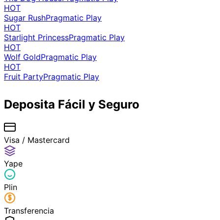
HOT
Sugar Rush
Pragmatic Play
HOT
Starlight Princess
Pragmatic Play
HOT
Wolf Gold
Pragmatic Play
HOT
Fruit Party
Pragmatic Play
Deposita Fácil y Seguro
Visa / Mastercard
Yape
Plin
Transferencia