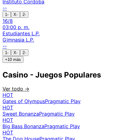
Instituto Cordoba
-
-
1
-
X
-
2
-
16/8
03:00 p. m.
Estudiantes L.P.
Gimnasia L.P.
-
-
1
-
X
-
2
-
+10 más
Casino - Juegos Populares
Ver todo →
HOT
Gates of Olympus
Pragmatic Play
HOT
Sweet Bonanza
Pragmatic Play
HOT
Big Bass Bonanza
Pragmatic Play
HOT
The Dog House
Pragmatic Play