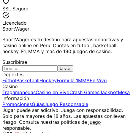
SSL Seguro
Licenciado
SportWager
SportWager es tu destino para apuestas deportivas y
casino online en Peru. Cuotas en futbol, basketball,
hockey, F1, MMA y mas de 190 juegos de casino.
Suscribirse
Enviar
Deportes
Fútbol
Basketball
Hockey
Formula 1
MMA
En Vivo
Casino
Tragamonedas
Casino en Vivo
Crash Games
Jackpot
Mesa
Información
Promociones
Guías
Juego Responsable
Jugar puede ser adictivo. Juega con responsabilidad.
Solo para mayores de 18 años. Las apuestas conllevan
riesgo. Consulta nuestras políticas de
juego
responsable
.