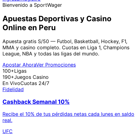
Bienvenido a SportWager
Apuestas Deportivas y Casino
Online en Peru
Apuesta gratis S/50 — Futbol, Basketball, Hockey, F1,
MMA y casino completo. Cuotas en Liga 1, Champions
League, NBA y todas las ligas del mundo.
Apostar Ahora
Ver Promociones
100+
Ligas
190+
Juegos Casino
En Vivo
Cuotas 24/7
Fidelidad
Cashback Semanal 10%
Recibe el 10% de tus pérdidas netas cada lunes en saldo
real.
UFC