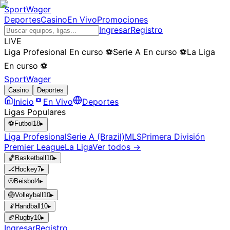
SportWager
Deportes
Casino
En Vivo
Promociones
Ingresar
Registro
LIVE
Liga Profesional
En curso
⚽
Serie A
En curso
⚽
La Liga
En curso
⚽
SportWager
Casino
Deportes
Inicio
En Vivo
Deportes
Ligas Populares
⚽
Futbol
18
▸
Liga Profesional
Serie A (Brazil)
MLS
Primera División
Premier League
La Liga
Ver todos →
🏀
Basketball
10
▸
🏒
Hockey
7
▸
⚾
Beisbol
4
▸
🏐
Volleyball
10
▸
🤾
Handball
10
▸
🏉
Rugby
10
▸
Ingresar
Registro