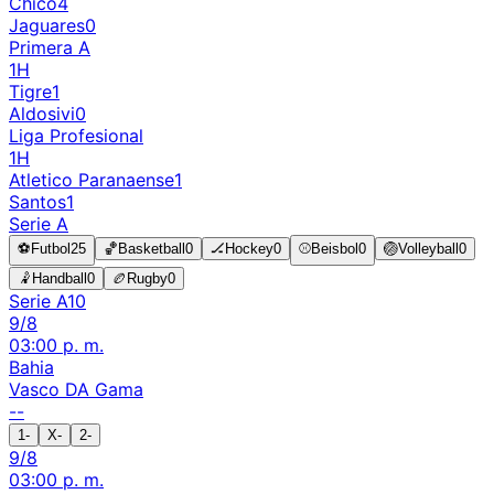
Chico
4
Jaguares
0
Primera A
1H
Tigre
1
Aldosivi
0
Liga Profesional
1H
Atletico Paranaense
1
Santos
1
Serie A
⚽
Futbol
25
🏀
Basketball
0
🏒
Hockey
0
⚾
Beisbol
0
🏐
Volleyball
0
🤾
Handball
0
🏉
Rugby
0
Serie A
10
9/8
03:00 p. m.
Bahia
Vasco DA Gama
-
-
1
-
X
-
2
-
9/8
03:00 p. m.