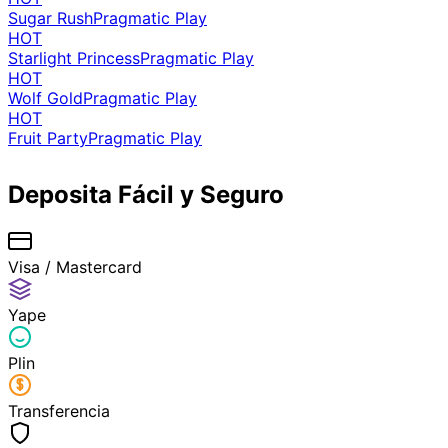
Sugar Rush
Pragmatic Play
HOT
Starlight Princess
Pragmatic Play
HOT
Wolf Gold
Pragmatic Play
HOT
Fruit Party
Pragmatic Play
Deposita Fácil y Seguro
Visa / Mastercard
Yape
Plin
Transferencia