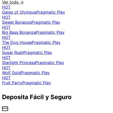
Ver todo →
HOT
Gates of Olympus
Pragmatic Play
HOT
Sweet Bonanza
Pragmatic Play
HOT
Big Bass Bonanza
Pragmatic Play
HOT
The Dog House
Pragmatic Play
HOT
Sugar Rush
Pragmatic Play
HOT
Starlight Princess
Pragmatic Play
HOT
Wolf Gold
Pragmatic Play
HOT
Fruit Party
Pragmatic Play
Deposita Fácil y Seguro