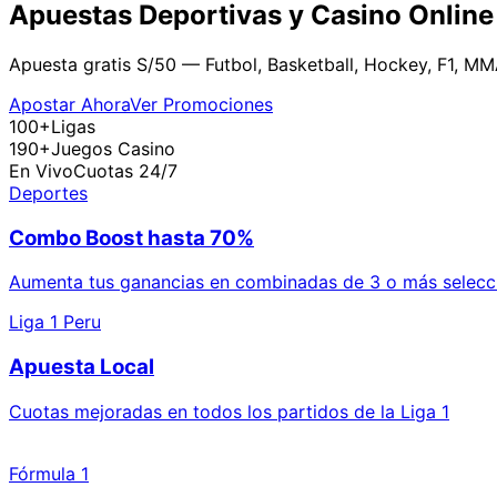
Apuestas Deportivas y Casino Online
Apuesta gratis S/50 — Futbol, Basketball, Hockey, F1, M
Apostar Ahora
Ver Promociones
100+
Ligas
190+
Juegos Casino
En Vivo
Cuotas 24/7
Deportes
Combo Boost hasta 70%
Aumenta tus ganancias en combinadas de 3 o más selecc
Liga 1 Peru
Apuesta Local
Cuotas mejoradas en todos los partidos de la Liga 1
Fórmula 1