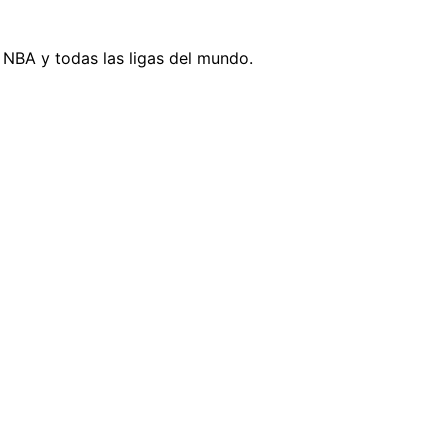
 NBA y todas las ligas del mundo.