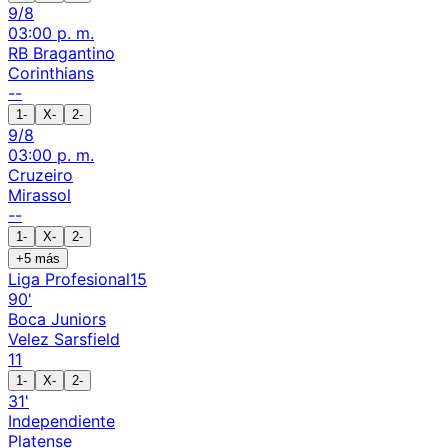
9/8
03:00 p. m.
RB Bragantino
Corinthians
-
-
1
-
X
-
2
-
9/8
03:00 p. m.
Cruzeiro
Mirassol
-
-
1
-
X
-
2
-
+5 más
Liga Profesional
15
90'
Boca Juniors
Velez Sarsfield
1
1
1
-
X
-
2
-
31'
Independiente
Platense