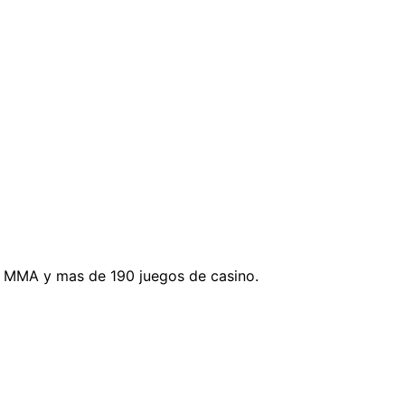
1, MMA y mas de 190 juegos de casino.