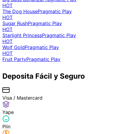
HOT
The Dog House
Pragmatic Play
HOT
Sugar Rush
Pragmatic Play
HOT
Starlight Princess
Pragmatic Play
HOT
Wolf Gold
Pragmatic Play
HOT
Fruit Party
Pragmatic Play
Deposita Fácil y Seguro
Visa / Mastercard
Yape
Plin