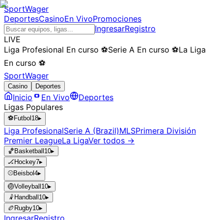
SportWager
Deportes
Casino
En Vivo
Promociones
Ingresar
Registro
LIVE
Liga Profesional
En curso
⚽
Serie A
En curso
⚽
La Liga
En curso
⚽
SportWager
Casino
Deportes
Inicio
En Vivo
Deportes
Ligas Populares
⚽
Futbol
18
▸
Liga Profesional
Serie A (Brazil)
MLS
Primera División
Premier League
La Liga
Ver todos →
🏀
Basketball
10
▸
🏒
Hockey
7
▸
⚾
Beisbol
4
▸
🏐
Volleyball
10
▸
🤾
Handball
10
▸
🏉
Rugby
10
▸
Ingresar
Registro