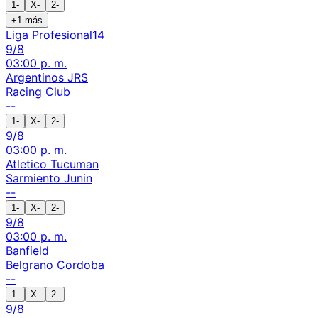
1
-
X
-
2
-
+1 más
Liga Profesional
14
9/8
03:00 p. m.
Argentinos JRS
Racing Club
-
-
1
-
X
-
2
-
9/8
03:00 p. m.
Atletico Tucuman
Sarmiento Junin
-
-
1
-
X
-
2
-
9/8
03:00 p. m.
Banfield
Belgrano Cordoba
-
-
1
-
X
-
2
-
9/8