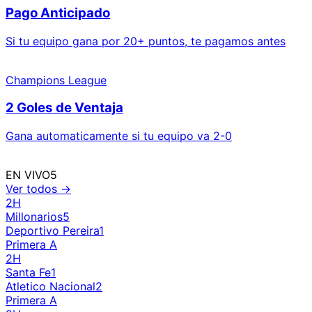
Pago Anticipado
Si tu equipo gana por 20+ puntos, te pagamos antes
Champions League
2 Goles de Ventaja
Gana automaticamente si tu equipo va 2-0
EN VIVO
5
Ver todos →
2H
Millonarios
5
Deportivo Pereira
1
Primera A
2H
Santa Fe
1
Atletico Nacional
2
Primera A