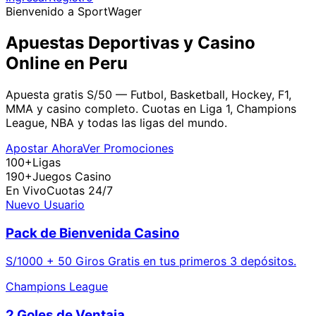
Bienvenido a SportWager
Apuestas Deportivas y Casino
Online en Peru
Apuesta gratis S/50 — Futbol, Basketball, Hockey, F1,
MMA y casino completo. Cuotas en Liga 1, Champions
League, NBA y todas las ligas del mundo.
Apostar Ahora
Ver Promociones
100+
Ligas
190+
Juegos Casino
En Vivo
Cuotas 24/7
Nuevo Usuario
Pack de Bienvenida Casino
S/1000 + 50 Giros Gratis en tus primeros 3 depósitos.
Champions League
2 Goles de Ventaja