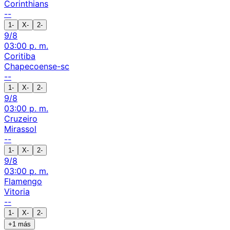
Corinthians
-
-
1
-
X
-
2
-
9/8
03:00 p. m.
Coritiba
Chapecoense-sc
-
-
1
-
X
-
2
-
9/8
03:00 p. m.
Cruzeiro
Mirassol
-
-
1
-
X
-
2
-
9/8
03:00 p. m.
Flamengo
Vitoria
-
-
1
-
X
-
2
-
+1 más