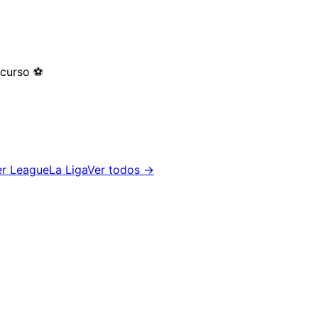
 curso
⚽
er League
La Liga
Ver todos →