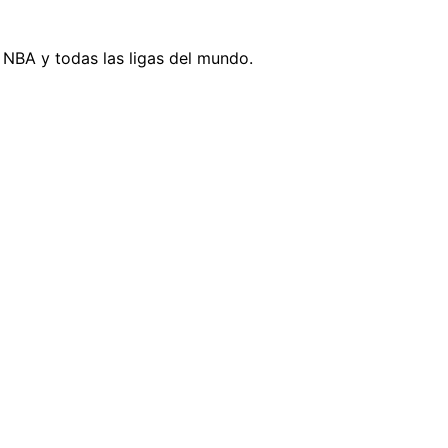
 NBA y todas las ligas del mundo.