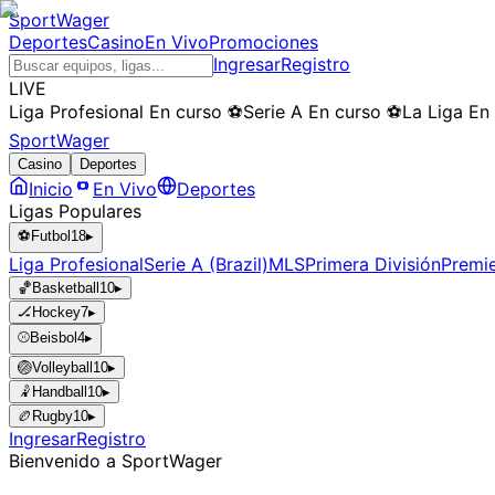
SportWager
Deportes
Casino
En Vivo
Promociones
Ingresar
Registro
LIVE
Liga Profesional
En curso
⚽
Serie A
En curso
⚽
La Liga
En
SportWager
Casino
Deportes
Inicio
En Vivo
Deportes
Ligas Populares
⚽
Futbol
18
▸
Liga Profesional
Serie A (Brazil)
MLS
Primera División
Premi
🏀
Basketball
10
▸
🏒
Hockey
7
▸
⚾
Beisbol
4
▸
🏐
Volleyball
10
▸
🤾
Handball
10
▸
🏉
Rugby
10
▸
Ingresar
Registro
Bienvenido a SportWager